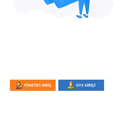
YÖNETİCİ GİRİŞ
ÜYE GİRİŞİ